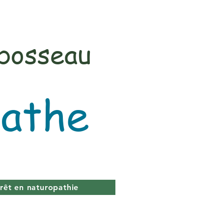
bosseau
athe
érêt en naturopathie